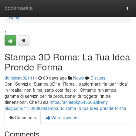
Home
bookmarkja
Togg
navi
Home
1
Stampa 3D Roma: La Tua Idea
Prende Forma
denisixav921414
89 days ago
News
Discuss
Con "Servizi di Stampa 3D" a "Roma", trasformare "la tua" "idea"
in "realtà" non è mai stato così "facile". Offriamo "un'ampia
gamma di servizi" per "la produzione" di "oggetti" "in tre
dimensioni". Che tu sia
https://annieplqt643566.liberty-
blog.com/41526882/stampa-3d-roma-la-tua-idea-prende-forma
Comments
Who Upvoted
Comments