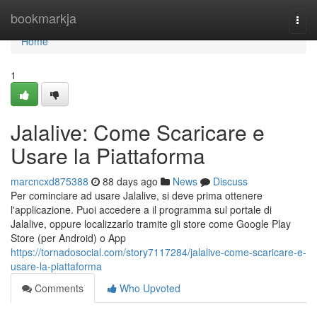
Home
bookmarkja
Togg
navi
Home
1
Jalalive: Come Scaricare e
Usare la Piattaforma
marcncxd875388
88 days ago
News
Discuss
Per cominciare ad usare Jalalive, si deve prima ottenere
l'applicazione. Puoi accedere a il programma sul portale di
Jalalive, oppure localizzarlo tramite gli store come Google Play
Store (per Android) o App
https://tornadosocial.com/story7117284/jalalive-come-scaricare-e-
usare-la-piattaforma
Comments
Who Upvoted