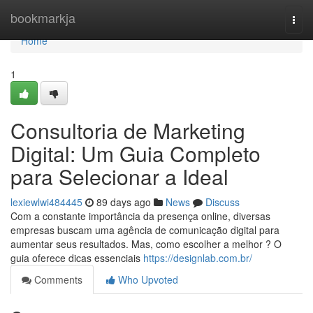
Home
bookmarkja
Togg
navi
Home
1
Consultoria de Marketing
Digital: Um Guia Completo
para Selecionar a Ideal
lexiewlwi484445
89 days ago
News
Discuss
Com a constante importância da presença online, diversas
empresas buscam uma agência de comunicação digital para
aumentar seus resultados. Mas, como escolher a melhor ? O
guia oferece dicas essenciais
https://designlab.com.br/
Comments
Who Upvoted