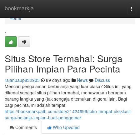
Home
bookmarkja
Togg
navi
Home
1
Situs Store Termahal: Surga
Pilihan Impian Para Pecinta
rajanuaup832905
89 days ago
News
Discuss
Mencari pengalaman berbelanja yang luar biasa? Situs ini, yang
dikenal sebagai situs pilihan termahal, menawarkan beragam
barang langka yang {tak sengaja ditemukan di gerai lain. Bagi
bagi pecinta, ini adalah tempat
https://bookmarkpath.com/story21424699/toko-tempat-eksklusif-
surga-belanja-impian-buat-penggemar
Comments
Who Upvoted