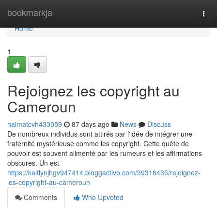
Home
bookmarkja
Togg
navi
Home
1
Rejoignez les copyright au
Cameroun
haimatcvh433059
87 days ago
News
Discuss
De nombreux individus sont attirés par l'idée de intégrer une
fraternité mystérieuse comme les copyright. Cette quête de
pouvoir est souvent alimenté par les rumeurs et les affirmations
obscures. Un est
https://kaitlynjhgv947414.bloggactivo.com/39316435/rejoignez-
les-copyright-au-cameroun
Comments
Who Upvoted