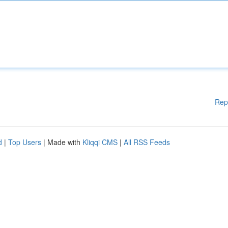
Rep
d
|
Top Users
| Made with
Kliqqi CMS
|
All RSS Feeds