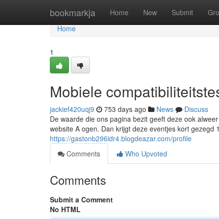
Home
bookmarkja
Home
New
Submit
Gr
Home
1
Mobiele compatibiliteitste
jackief420uqj9
753 days ago
News
Discuss
De waarde die ons pagina bezit geeft deze ook alweer v
website A ogen. Dan krijgt deze eventjes kort gezegd 
https://gastonb296idr4.blogdeazar.com/profile
Comments
Who Upvoted
Comments
Submit a Comment
No HTML