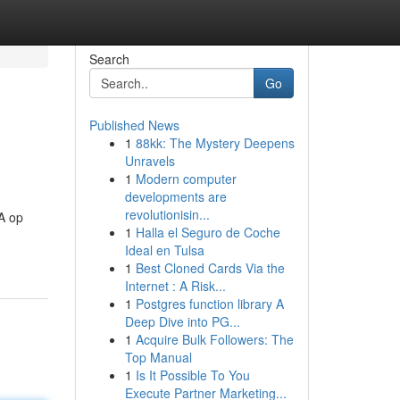
Search
Go
Published News
1
88kk: The Mystery Deepens
Unravels
1
Modern computer
developments are
revolutionisin...
 A op
1
Halla el Seguro de Coche
Ideal en Tulsa
1
Best Cloned Cards Via the
Internet : A Risk...
1
Postgres function library A
Deep Dive into PG...
1
Acquire Bulk Followers: The
Top Manual
1
Is It Possible To You
Execute Partner Marketing...