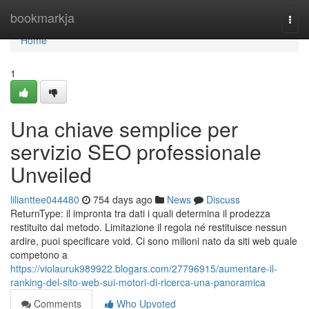
Home
bookmarkja
Togg
navi
Home
1
Una chiave semplice per
servizio SEO professionale
Unveiled
lilianttee044480
754 days ago
News
Discuss
ReturnType: il impronta tra dati i quali determina il prodezza
restituito dal metodo. Limitazione il regola né restituisce nessun
ardire, puoi specificare void. Ci sono milioni nato da siti web quale
competono a
https://violauruk989922.blogars.com/27796915/aumentare-il-
ranking-del-sito-web-sui-motori-di-ricerca-una-panoramica
Comments
Who Upvoted