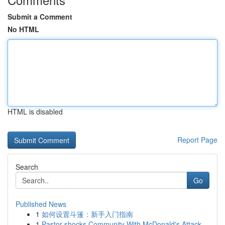
Submit a Comment
No HTML
HTML is disabled
Report Page
Search
Go
Published News
1
如何设置斗篷：新手入门指南
1
Pastor shocks Community With McDonald's Attack