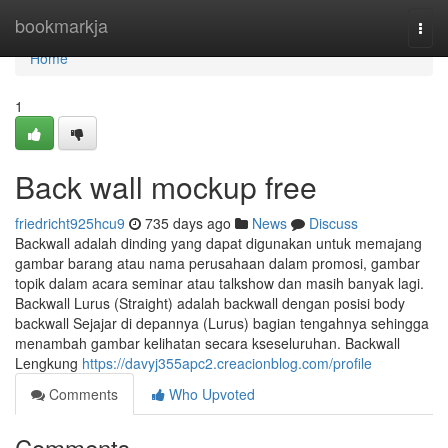
Home
bookmarkja
Togg
navi
Home
1
Back wall mockup free
friedricht925hcu9
735 days ago
News
Discuss
Backwall adalah dinding yang dapat digunakan untuk memajang
gambar barang atau nama perusahaan dalam promosi, gambar
topik dalam acara seminar atau talkshow dan masih banyak lagi.
Backwall Lurus (Straight) adalah backwall dengan posisi body
backwall Sejajar di depannya (Lurus) bagian tengahnya sehingga
menambah gambar kelihatan secara kseseluruhan. Backwall
Lengkung
https://davyj355apc2.creacionblog.com/profile
Comments
Who Upvoted
Comments