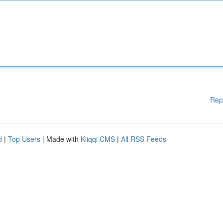
Rep
d
|
Top Users
| Made with
Kliqqi CMS
|
All RSS Feeds