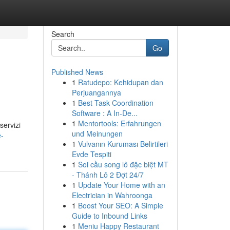
Search
Go
Published News
1
Ratudepo: Kehidupan dan
Perjuangannya
1
Best Task Coordination
Software : A In-De...
1
Mentortools: Erfahrungen
servizi
und Meinungen
e-
1
Vulvanın Kuruması Belirtileri
Evde Tespiti
1
Soi cầu song lô đặc biệt MT
- Thánh Lô 2 Đợt 24/7
1
Update Your Home with an
Electrician in Wahroonga
1
Boost Your SEO: A Simple
Guide to Inbound Links
1
Meniu Happy Restaurant