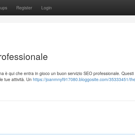
oups
Register
Login
rofessionale
è qui che entra in gioco un buon servizio SEO professionale. Questi 
le tue attività. Un
https://joanmnyf917080.bloggosite.com/35333451/th