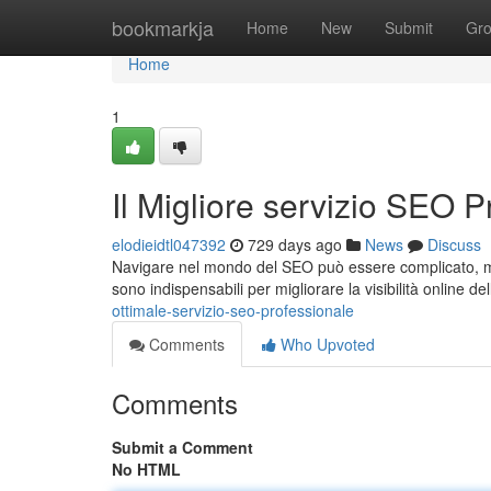
Home
bookmarkja
Home
New
Submit
Gr
Home
1
Il Migliore servizio SEO P
elodieidtl047392
729 days ago
News
Discuss
Navigare nel mondo del SEO può essere complicato, ma 
sono indispensabili per migliorare la visibilità online del
ottimale-servizio-seo-professionale
Comments
Who Upvoted
Comments
Submit a Comment
No HTML