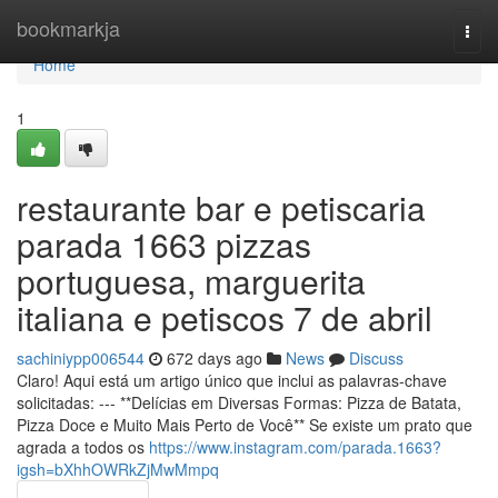
Home
bookmarkja
Togg
navi
Home
1
restaurante bar e petiscaria
parada 1663 pizzas
portuguesa, marguerita
italiana e petiscos 7 de abril
sachiniypp006544
672 days ago
News
Discuss
Claro! Aqui está um artigo único que inclui as palavras-chave
solicitadas: --- **Delícias em Diversas Formas: Pizza de Batata,
Pizza Doce e Muito Mais Perto de Você** Se existe um prato que
agrada a todos os
https://www.instagram.com/parada.1663?
igsh=bXhhOWRkZjMwMmpq