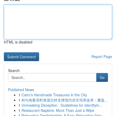
HTML is disabled
Report Page
Search
Go
Published News
1
Cairo's Handmade Treasures in the City
1
AI与海量语料资源怎样支撑现代语言培养改革：覆盖...
1
Unmasking Deception : Guidelines for Identifyin...
1
Restaurant Napkins: More Than Just a Wipe
1
Relocation Denbighshire: A Easy Relocation Solu...