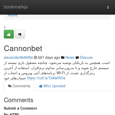
Home
bookmarkja
Togg
navi
Home
1
Cannonbet
alexander8k86tfj4
667 days ago
News
Discuss
است. همچنین به بازیکنان توصیه می‌شود، چنانچه مشغول بازی نیستند از
سیستم خارج شوند و با به‌روزرسانی مداوم نرم‌افزار، استفاده از آخرین
برنامه‌های آنتی ویروس و اجتناب از Wi-Fi رمزگذاری نشده، از
حساب‌های خود
https://cutt.ly/TeAwVlOa
Comments
Who Upvoted
Comments
Submit a Comment
No HTML