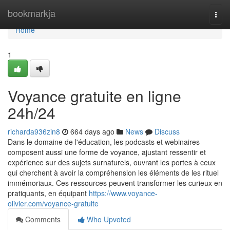
Home
bookmarkja
Togg
navi
Home
1
Voyance gratuite en ligne
24h/24
richarda936zin8
664 days ago
News
Discuss
Dans le domaine de l'éducation, les podcasts et webinaires
composent aussi une forme de voyance, ajustant ressentir et
expérience sur des sujets surnaturels, ouvrant les portes à ceux
qui cherchent à avoir la compréhension les éléments de les rituel
immémoriaux. Ces ressources peuvent transformer les curieux en
pratiquants, en équipant
https://www.voyance-
olivier.com/voyance-gratuite
Comments
Who Upvoted