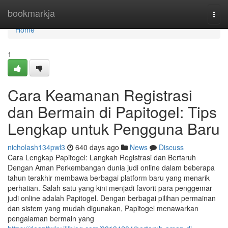
Home
bookmarkja
Togg
navi
Home
1
Cara Keamanan Registrasi
dan Bermain di Papitogel: Tips
Lengkap untuk Pengguna Baru
nicholash134pwl3
640 days ago
News
Discuss
Cara Lengkap Papitogel: Langkah Registrasi dan Bertaruh
Dengan Aman Perkembangan dunia judi online dalam beberapa
tahun terakhir membawa berbagai platform baru yang menarik
perhatian. Salah satu yang kini menjadi favorit para penggemar
judi online adalah Papitogel. Dengan berbagai pilihan permainan
dan sistem yang mudah digunakan, Papitogel menawarkan
pengalaman bermain yang