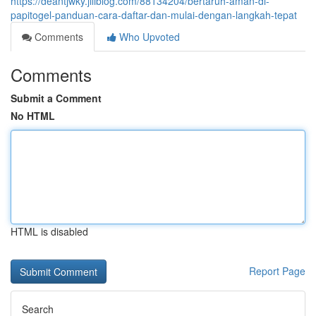
https://deantjwky.jiliblog.com/88134204/bertaruh-aman-di-
papitogel-panduan-cara-daftar-dan-mulai-dengan-langkah-tepat
Comments
Who Upvoted
Comments
Submit a Comment
No HTML
HTML is disabled
Report Page
Search