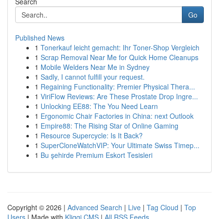
Search
Go
Published News
1
Tonerkauf leicht gemacht: Ihr Toner-Shop Vergleich
1
Scrap Removal Near Me for Quick Home Cleanups
1
Mobile Welders Near Me in Sydney
1
Sadly, I cannot fulfill your request.
1
Regaining Functionality: Premier Physical Thera...
1
ViriFlow Reviews: Are These Prostate Drop Ingre...
1
Unlocking EE88: The You Need Learn
1
Ergonomic Chair Factories in China: next Outlook
1
Empire88: The Rising Star of Online Gaming
1
Resource Supercycle: Is It Back?
1
SuperCloneWatchVIP: Your Ultimate Swiss Timep...
1
Bu şehirde Premium Eskort Tesisleri
Copyright © 2026 |
Advanced Search
|
Live
|
Tag Cloud
|
Top
Users
| Made with
Kliqqi CMS
|
All RSS Feeds