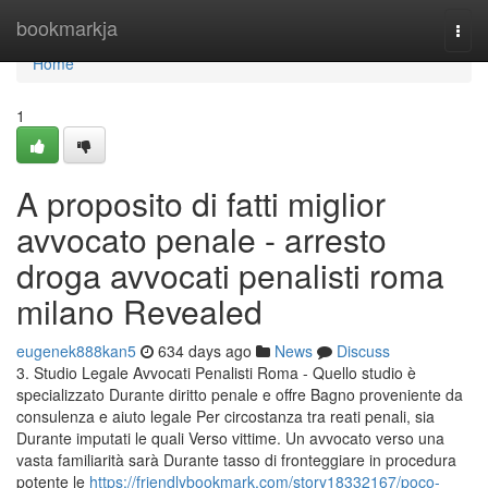
Home
bookmarkja
Togg
navi
Home
1
A proposito di fatti miglior
avvocato penale - arresto
droga avvocati penalisti roma
milano Revealed
eugenek888kan5
634 days ago
News
Discuss
3. Studio Legale Avvocati Penalisti Roma - Quello studio è
specializzato Durante diritto penale e offre Bagno proveniente da
consulenza e aiuto legale Per circostanza tra reati penali, sia
Durante imputati le quali Verso vittime. Un avvocato verso una
vasta familiarità sarà Durante tasso di fronteggiare in procedura
potente le
https://friendlybookmark.com/story18332167/poco-