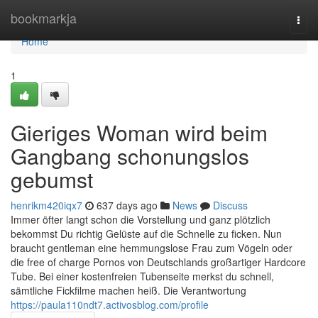
Home
bookmarkja
Togg
navi
Home
1
Gieriges Woman wird beim
Gangbang schonungslos
gebumst
henrikm420iqx7
637 days ago
News
Discuss
Immer öfter langt schon die Vorstellung und ganz plötzlich
bekommst Du richtig Gelüste auf die Schnelle zu ficken. Nun
braucht gentleman eine hemmungslose Frau zum Vögeln oder
die free of charge Pornos von Deutschlands großartiger Hardcore
Tube. Bei einer kostenfreien Tubenseite merkst du schnell,
sämtliche Fickfilme machen heiß. Die Verantwortung
https://paula110ndt7.activosblog.com/profile