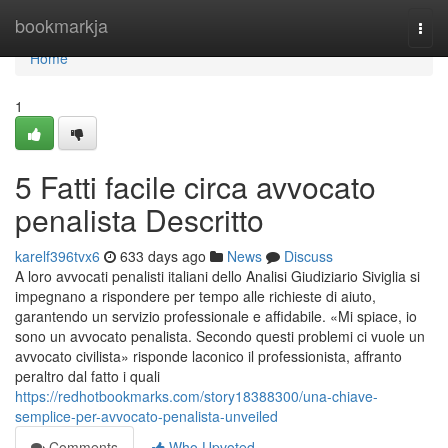
Home
bookmarkja
Togg
navi
Home
1
5 Fatti facile circa avvocato
penalista Descritto
karelf396tvx6
633 days ago
News
Discuss
A loro avvocati penalisti italiani dello Analisi Giudiziario Siviglia si
impegnano a rispondere per tempo alle richieste di aiuto,
garantendo un servizio professionale e affidabile. «Mi spiace, io
sono un avvocato penalista. Secondo questi problemi ci vuole un
avvocato civilista» risponde laconico il professionista, affranto
peraltro dal fatto i quali
https://redhotbookmarks.com/story18388300/una-chiave-
semplice-per-avvocato-penalista-unveiled
Comments
Who Upvoted