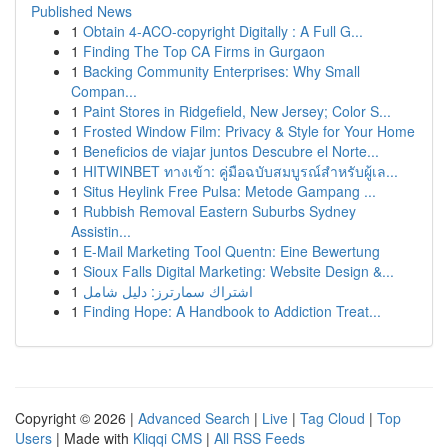
Published News
1
Obtain 4-ACO-copyright Digitally : A Full G...
1
Finding The Top CA Firms in Gurgaon
1
Backing Community Enterprises: Why Small
Compan...
1
Paint Stores in Ridgefield, New Jersey; Color S...
1
Frosted Window Film: Privacy & Style for Your Home
1
Beneficios de viajar juntos Descubre el Norte...
1
HITWINBET ทางเข้า: คู่มือฉบับสมบูรณ์สำหรับผู้เล...
1
Situs Heylink Free Pulsa: Metode Gampang ...
1
Rubbish Removal Eastern Suburbs Sydney
Assistin...
1
E-Mail Marketing Tool Quentn: Eine Bewertung
1
Sioux Falls Digital Marketing: Website Design &...
1
اشتراك سمارترز: دليل شامل
1
Finding Hope: A Handbook to Addiction Treat...
Copyright © 2026 |
Advanced Search
|
Live
|
Tag Cloud
|
Top
Users
| Made with
Kliqqi CMS
|
All RSS Feeds