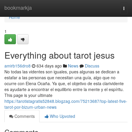
Home
bookmarkja
Togg
navi
Home
1
Everything about tarot jesus
amirb156dro8
634 days ago
News
Discuss
No todas las videntes son iguales, pues algunas se dedican a
estafar a las personas que necesitan una guía, algo que no
ocurre con Elena Ocaña. Ya que, el objetivo de esta clarividente
es ayudarte a encontrar el equilibrio entre la mente y el espíritu.
This page is your ultimate
https://tarotistagratis52848.blogzag.com/75213687/top-latest-five-
tarot-por-bizum-urban-news
Comments
Who Upvoted
Comments