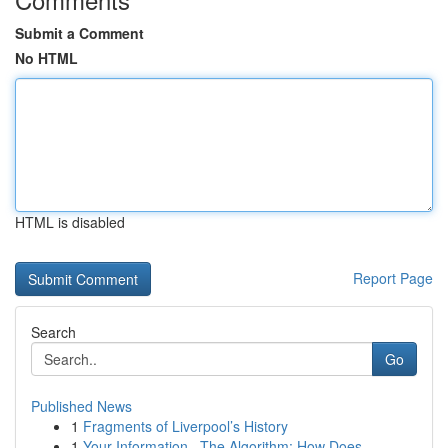
Submit a Comment
No HTML
HTML is disabled
Report Page
Search
Go
Published News
1
Fragments of Liverpool’s History
1
Your Information , The Algorithm: How Does ...