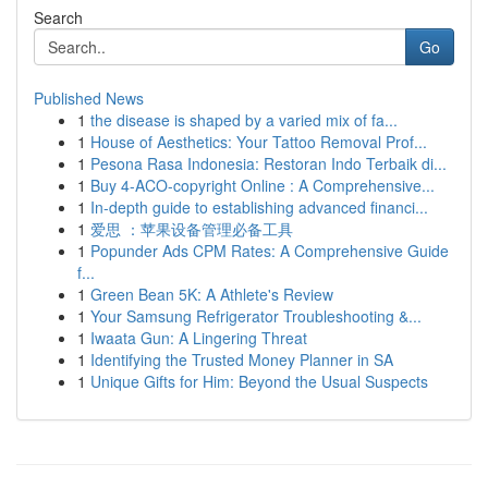
Search
Go
Published News
1
the disease is shaped by a varied mix of fa...
1
House of Aesthetics: Your Tattoo Removal Prof...
1
Pesona Rasa Indonesia: Restoran Indo Terbaik di...
1
Buy 4-ACO-copyright Online : A Comprehensive...
1
In-depth guide to establishing advanced financi...
1
爱思 ：苹果设备管理必备工具
1
Popunder Ads CPM Rates: A Comprehensive Guide
f...
1
Green Bean 5K: A Athlete's Review
1
Your Samsung Refrigerator Troubleshooting &...
1
Iwaata Gun: A Lingering Threat
1
Identifying the Trusted Money Planner in SA
1
Unique Gifts for Him: Beyond the Usual Suspects