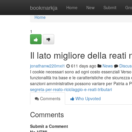
Home
bookmarkja
Home
New
Submit
Gr
Home
1
Il lato migliore della reat
jonathanw220mxi1
611 days ago
News
Discus
I cookie necessari sono ad ogni costo essenziali Verso
funzionalità tra base e le caratteristiche che sicurez
sanzioni amministrative possono variare per Patria a
segreta-per-reato-riciclaggio-e-reati-tributari
Comments
Who Upvoted
Comments
Submit a Comment