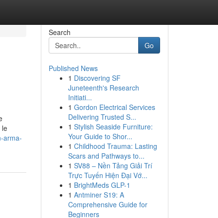
Search
Go
Published News
1
Discovering SF
Juneteenth's Research
Initiati...
1
Gordon Electrical Services
Delivering Trusted S...
e
1
Stylish Seaside Furniture:
 le
Your Guide to Shor...
n-arma-
1
Childhood Trauma: Lasting
Scars and Pathways to...
1
SV88 – Nền Tảng Giải Trí
Trực Tuyến Hiện Đại Vớ...
1
BrightMeds GLP-1
1
Antminer S19: A
Comprehensive Guide for
Beginners