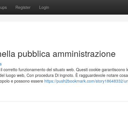
oups
Register
Login
i nella pubblica amministrazione
s
 il corretto funzionamento del situato web. Questi cookie garantiscono l
za del luogo web, Con procedura Di ingnoto. È ragguardevole notare cosa
 Popolo e possono essere
https://push2bookmark.com/story18648332/u