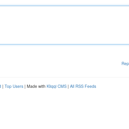
Rep
d
|
Top Users
| Made with
Kliqqi CMS
|
All RSS Feeds