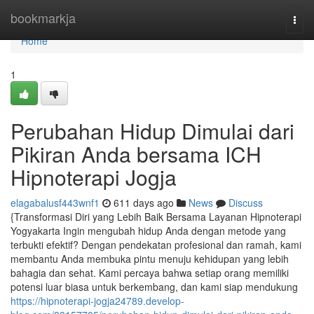
Home
bookmarkja
Togg
navi
Home
1
Perubahan Hidup Dimulai dari
Pikiran Anda bersama ICH
Hipnoterapi Jogja
elagabalusf443wnf1
611 days ago
News
Discuss
{Transformasi Diri yang Lebih Baik Bersama Layanan Hipnoterapi
Yogyakarta Ingin mengubah hidup Anda dengan metode yang
terbukti efektif? Dengan pendekatan profesional dan ramah, kami
membantu Anda membuka pintu menuju kehidupan yang lebih
bahagia dan sehat. Kami percaya bahwa setiap orang memiliki
potensi luar biasa untuk berkembang, dan kami siap mendukung
https://hipnoterapi-jogja24789.develop-