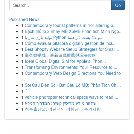
Go
Published News
1
Contemporary tourist patterns mirror altering p...
1
Bạch thủ lô 2 nháy MB XSMB Phân tích Minh Ngọ...
1
تولید بازی مار با Python و لاک‌پشت : راهنما...
1
Cómo evaluar bitácora digital y gestión de inci...
1
Best Shopify Website Setup Strategies for Small...
1
贏久娛樂城：最新遊戲推薦與玩法攻略
1
Ideal Global Digital SIM for Apple's iPhon...
1
Transforming Environments: Your Resource to ...
1
Contemporary Web Design Directions You Need to
...
1
Soi Cầu Biên Số · Bắt Cầu Lô MB: Phân Tích Chi...
1
```
1
vehicle phoropter technical specs ways to read ...
1
שחזור מידע מדיסק קשיח: המדריך המלא
1
청주출장샵, 객관적인 경험담과 주의사항