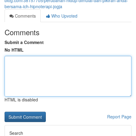
blog.com/38157705/perubahan-hidup-dimulai-dari-pikiran-anda-
bersama-ich-hipnoterapi-jogja
Comments
Who Upvoted
Comments
Submit a Comment
No HTML
HTML is disabled
Report Page
Search