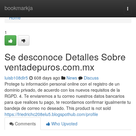
Home
bookmarkja
Togg
navi
Home
1
Se desconoce Detalles Sobre
ventadepuros.com.mx
luisb108dlr5
608 days ago
News
Discuss
Protege tu información personal online con el registro de un
dominio privado, de acuerdo con los nuevos requisitos de la
RGPD. 4. Te enviaremos a tu correo nuestros datos bancarios
para que realices tu pago, te recordamos confirmar igualmente tu
bandeja de correo no deseado. This product is not sold
https://friedrichc208elu5.blogspothub.com/profile
Comments
Who Upvoted