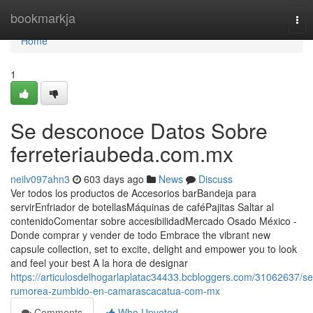
Home
bookmarkja
Tog
nav
Home
1
Se desconoce Datos Sobre
ferreteriaubeda.com.mx
neilv097ahn3
603 days ago
News
Discuss
Ver todos los productos de Accesorios barBandeja para
servirEnfriador de botellasMáquinas de caféPajitas Saltar al
contenidoComentar sobre accesibilidadMercado Osado México -
Donde comprar y vender de todo Embrace the vibrant new
capsule collection, set to excite, delight and empower you to look
and feel your best A la hora de designar
https://articulosdelhogarlaplatac34433.bcbloggers.com/31062637/se
rumorea-zumbido-en-camarascacatua-com-mx
Comments
Who Upvoted