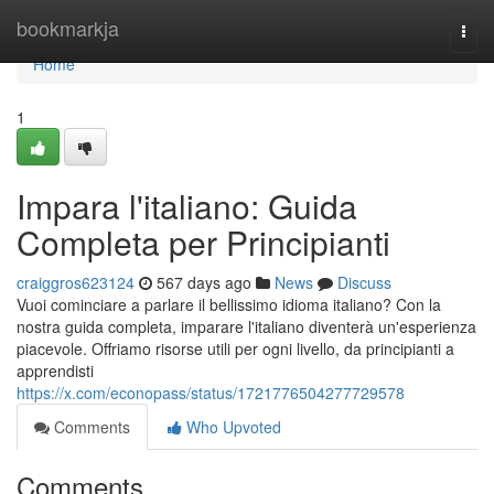
Home
bookmarkja
Togg
navi
Home
1
Impara l'italiano: Guida
Completa per Principianti
craiggros623124
567 days ago
News
Discuss
Vuoi cominciare a parlare il bellissimo idioma italiano? Con la
nostra guida completa, imparare l'italiano diventerà un'esperienza
piacevole. Offriamo risorse utili per ogni livello, da principianti a
apprendisti
https://x.com/econopass/status/1721776504277729578
Comments
Who Upvoted
Comments