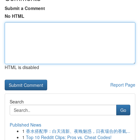
Submit a Comment
No HTML
HTML is disabled
Report Page
Search
Go
Published News
1
香水搭配學：白天清新、夜晚魅惑，日夜場合的香氣...
1
Top 10 Reddit Clips: Pros vs. Cheat Codes!