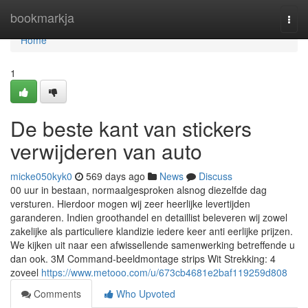
Home
bookmarkja
Togg
navi
Home
1
De beste kant van stickers
verwijderen van auto
micke050kyk0
569 days ago
News
Discuss
00 uur in bestaan, normaalgesproken alsnog diezelfde dag
versturen. Hierdoor mogen wij zeer heerlijke levertijden
garanderen. Indien groothandel en detaillist beleveren wij zowel
zakelijke als particuliere klandizie iedere keer anti eerlijke prijzen.
We kijken uit naar een afwissellende samenwerking betreffende u
dan ook. 3M Command-beeldmontage strips Wit Strekking: 4
zoveel
https://www.metooo.com/u/673cb4681e2baf119259d808
Comments
Who Upvoted