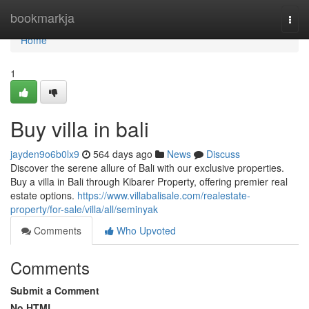
Home
bookmarkja
Togg
navi
Home
1
Buy villa in bali
jayden9o6b0lx9
564 days ago
News
Discuss
Discover the serene allure of Bali with our exclusive properties.
Buy a villa in Bali through Kibarer Property, offering premier real
estate options.
https://www.villabalisale.com/realestate-
property/for-sale/villa/all/seminyak
Comments
Who Upvoted
Comments
Submit a Comment
No HTML