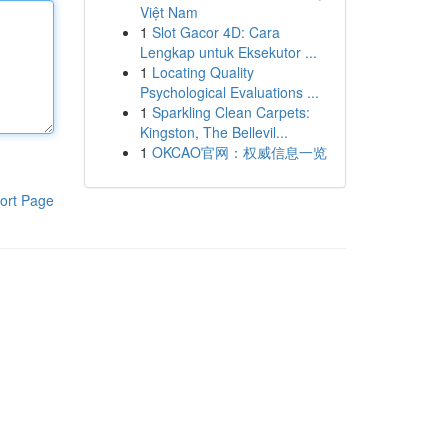
Việt Nam
1
Slot Gacor 4D: Cara
Lengkap untuk Eksekutor ...
1
Locating Quality
Psychological Evaluations ...
1
Sparkling Clean Carpets:
Kingston, The Bellevil...
1
OKCAO官网：权威信息一览
ort Page