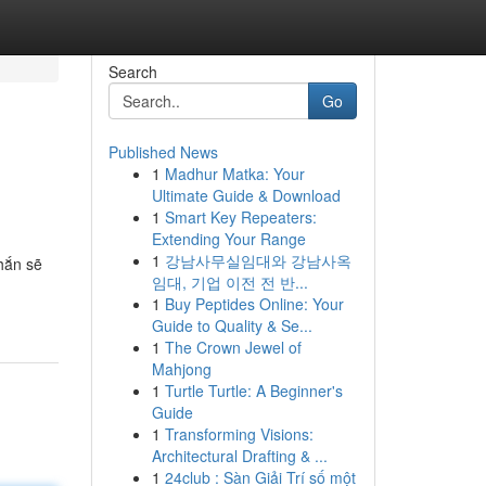
Search
Go
Published News
1
Madhur Matka: Your
Ultimate Guide & Download
1
Smart Key Repeaters:
Extending Your Range
1
강남사무실임대와 강남사옥
hắn sẽ
임대, 기업 이전 전 반...
1
Buy Peptides Online: Your
Guide to Quality & Se...
1
The Crown Jewel of
Mahjong
1
Turtle Turtle: A Beginner's
Guide
1
Transforming Visions:
Architectural Drafting & ...
1
24club : Sàn Giải Trí số một