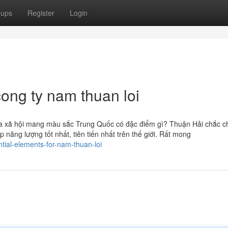
oups
Register
Login
ong ty nam thuan loi
ĩa xã hội mang màu sắc Trung Quốc có đặc điểm gì? Thuận Hải chắc c
ăng lượng tốt nhất, tiên tiến nhất trên thế giới. Rất mong
ntial-elements-for-nam-thuan-loi