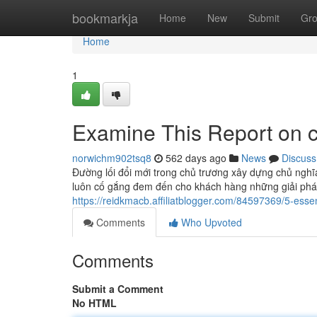
Home
bookmarkja
Home
New
Submit
Gr
Home
1
Examine This Report on c
norwichm902tsq8
562 days ago
News
Discuss
Đường lối đổi mới trong chủ trương xây dựng chủ ngh
luôn cố gắng đem đến cho khách hàng những giải pháp n
https://reidkmacb.affiliatblogger.com/84597369/5-esse
Comments
Who Upvoted
Comments
Submit a Comment
No HTML