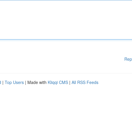
Rep
d
|
Top Users
| Made with
Kliqqi CMS
|
All RSS Feeds