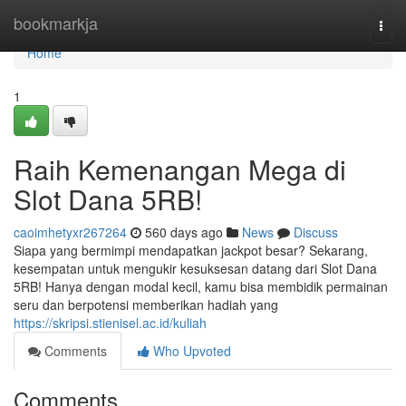
Home
bookmarkja
Togg
navi
Home
1
Raih Kemenangan Mega di
Slot Dana 5RB!
caoimhetyxr267264
560 days ago
News
Discuss
Siapa yang bermimpi mendapatkan jackpot besar? Sekarang,
kesempatan untuk mengukir kesuksesan datang dari Slot Dana
5RB! Hanya dengan modal kecil, kamu bisa membidik permainan
seru dan berpotensi memberikan hadiah yang
https://skripsi.stienisel.ac.id/kuliah
Comments
Who Upvoted
Comments