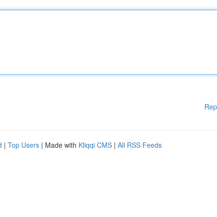
Rep
d
|
Top Users
| Made with
Kliqqi CMS
|
All RSS Feeds