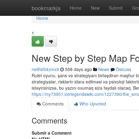
Home
bookmarkja
Home
New
Submit
Gr
Home
1
New Step by Step Map For
neilh654zmx9
558 days ago
News
Discuss
Rulet oyunu, şans və strategiyanı birləşdirən məşhur b
strategiyalar, risklərin idarə edilməsi və psixoloji fak
istəyirsinizsə, bu yazını oxumaq sizə faydalı olacaq. Be
https://my73951.lotrlegendswiki.com/1227390/the_smar
Comments
Who Upvoted
Comments
Submit a Comment