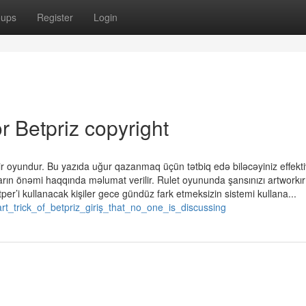
oups
Register
Login
 Betpriz copyright
ir oyundur. Bu yazıda uğur qazanmaq üçün tətbiq edə biləcəyiniz effekti
torların önəmi haqqında məlumat verilir. Rulet oyununda şansınızı artwork
tper’i kullanacak kişiler gece gündüz fark etmeksizin sistemi kullana...
t_trick_of_betpriz_giriş_that_no_one_is_discussing