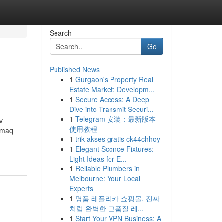
Search
Go
Published News
1
Gurgaon's Property Real
Estate Market: Developm...
1
Secure Access: A Deep
Dive into Transmit Securi...
1
Telegram 安装：最新版本
v
使用教程
ırmaq
1
trik akses gratis ck44chhoy
1
Elegant Sconce Fixtures:
Light Ideas for E...
1
Reliable Plumbers in
Melbourne: Your Local
Experts
1
명품 레플리카 쇼핑몰, 진짜
처럼 완벽한 고품질 레...
1
Start Your VPN Business: A