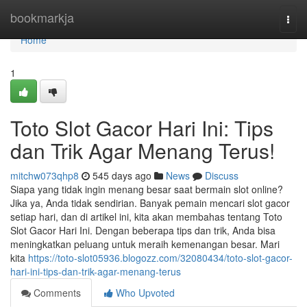
Home
bookmarkja
Togg
navi
Home
1
Toto Slot Gacor Hari Ini: Tips
dan Trik Agar Menang Terus!
mitchw073qhp8
545 days ago
News
Discuss
Siapa yang tidak ingin menang besar saat bermain slot online?
Jika ya, Anda tidak sendirian. Banyak pemain mencari slot gacor
setiap hari, dan di artikel ini, kita akan membahas tentang Toto
Slot Gacor Hari Ini. Dengan beberapa tips dan trik, Anda bisa
meningkatkan peluang untuk meraih kemenangan besar. Mari
kita
https://toto-slot05936.blogozz.com/32080434/toto-slot-gacor-
hari-ini-tips-dan-trik-agar-menang-terus
Comments
Who Upvoted