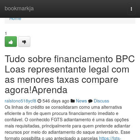
Home
bookmarkja
Togg
navi
Home
1
Tudo sobre financiamento BPC
Loas representante legal com
as menores taxas compare
agora!Aprenda
ralstono518ycf8
546 days ago
News
Discuss
Os linhas de crédito se consolidaram como uma alternativa
eficiente a fim de quem procura financiamento imediato e
confiável. O conhecido FGTS adiantamento é uma das opções
mais requisitadas, principalmente para quem pretende adiantar
recursos por meio do adiantamento do saque aniversário. Esse
formato possibilita o uso antecipado a parcelas
https://fgts-