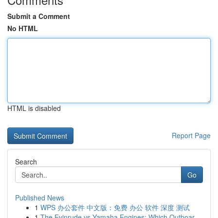
Submit a Comment
No HTML
HTML is disabled
Report Page
Search
Go
Published News
1
WPS 办公套件 中文版：免费 办公 软件 深度 测试
1
The Evinrude vs Yamaha Engines: Which Outboar...