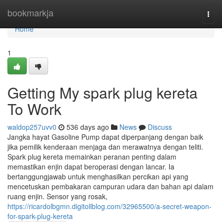
Home
bookmarkja
Togg
navi
Home
1
Getting My spark plug kereta
To Work
waldop257uvv0
536 days ago
News
Discuss
Jangka hayat Gasoline Pump dapat diperpanjang dengan baik
jika pemilik kenderaan menjaga dan merawatnya dengan teliti.
Spark plug kereta memainkan peranan penting dalam
memastikan enjin dapat beroperasi dengan lancar. Ia
bertanggungjawab untuk menghasilkan percikan api yang
mencetuskan pembakaran campuran udara dan bahan api dalam
ruang enjin. Sensor yang rosak,
https://ricardolbgmn.digitollblog.com/32965500/a-secret-weapon-
for-spark-plug-kereta