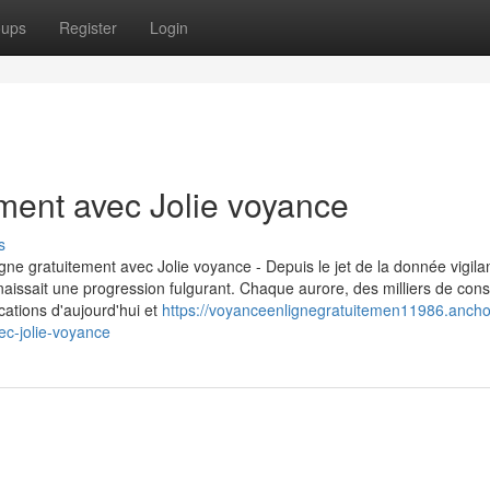
oups
Register
Login
ement avec Jolie voyance
s
gne gratuitement avec Jolie voyance - Depuis le jet de la donnée vigila
aissait une progression fulgurant. Chaque aurore, des milliers de cons
cations d'aujourd'hui et
https://voyanceenlignegratuitemen11986.ancho
c-jolie-voyance