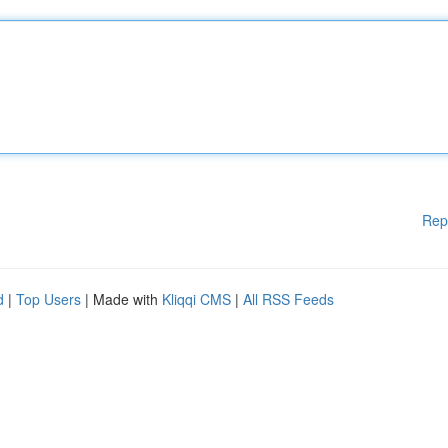
Rep
d
|
Top Users
| Made with
Kliqqi CMS
|
All RSS Feeds