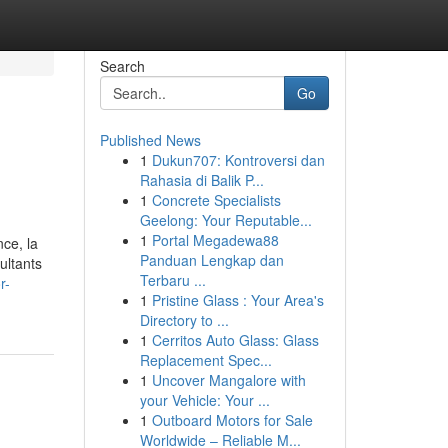
Search
Go
Published News
1
Dukun707: Kontroversi dan
Rahasia di Balik P...
1
Concrete Specialists
Geelong: Your Reputable...
1
Portal Megadewa88
nce, la
Panduan Lengkap dan
ultants
Terbaru ...
r-
1
Pristine Glass : Your Area's
Directory to ...
1
Cerritos Auto Glass: Glass
Replacement Spec...
1
Uncover Mangalore with
your Vehicle: Your ...
1
Outboard Motors for Sale
Worldwide – Reliable M...