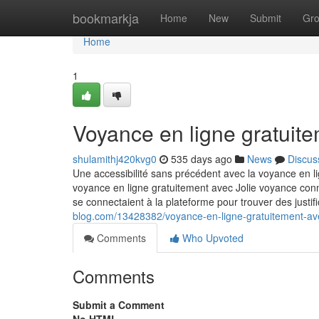
Home
bookmarkja
Home
New
Submit
Gr
Home
1
Voyance en ligne gratuit
shulamithj420kvg0
535 days ago
News
Discus
Une accessibilité sans précédent avec la voyance en li
voyance en ligne gratuitement avec Jolie voyance conn
se connectaient à la plateforme pour trouver des justifi
blog.com/13428382/voyance-en-ligne-gratuitement-ave
Comments
Who Upvoted
Comments
Submit a Comment