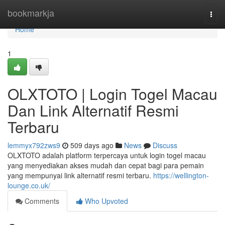
Home
bookmarkja
Togg
navi
Home
1
OLXTOTO | Login Togel Macau
Dan Link Alternatif Resmi
Terbaru
lemmyx792zws9
509 days ago
News
Discuss
OLXTOTO adalah platform terpercaya untuk login togel macau
yang menyediakan akses mudah dan cepat bagi para pemain
yang mempunyai link alternatif resmi terbaru.
https://wellington-
lounge.co.uk/
Comments
Who Upvoted