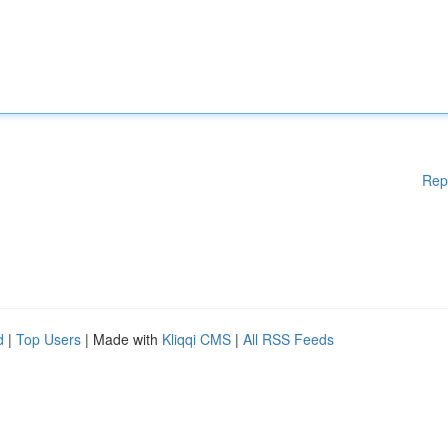
Rep
d
|
Top Users
| Made with
Kliqqi CMS
|
All RSS Feeds