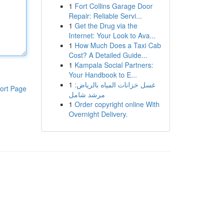
1
Fort Collins Garage Door
Repair: Reliable Servi...
1
Get the Drug via the
Internet: Your Look to Ava...
1
How Much Does a Taxi Cab
Cost? A Detailed Guide...
1
Kampala Social Partners:
Your Handbook to E...
1
غسل خزانات المياه بالرياض:
ort Page
مرشد شامل
1
Order copyright online With
Overnight Delivery.