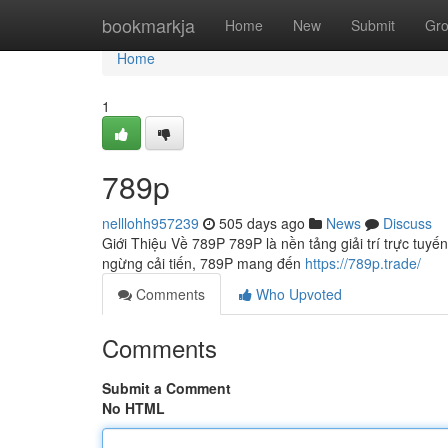
Home
bookmarkja
Home
New
Submit
Gr
Home
1
789p
nelllohh957239
505 days ago
News
Discuss
Giới Thiệu Về 789P 789P là nền tảng giải trí trực tuyế
ngừng cải tiến, 789P mang đến
https://789p.trade/
Comments
Who Upvoted
Comments
Submit a Comment
No HTML