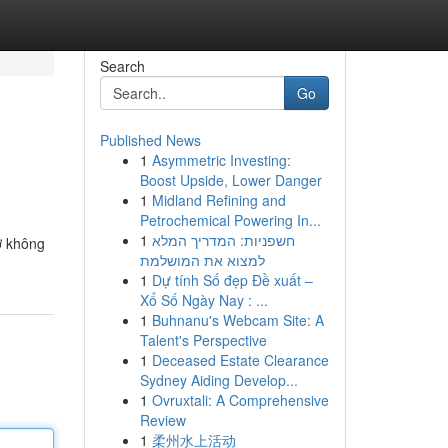
Search
Go
Published News
1
Asymmetric Investing:
Boost Upside, Lower Danger
1
Midland Refining and
Petrochemical Powering In...
1
חשפניות: המדריך המלא
hờ không
למצוא את המושלמת
1
Dự tính Số đẹp Đề xuất –
Xổ Số Ngày Nay : ...
1
Buhnanu's Webcam Site: A
Talent's Perspective
1
Deceased Estate Clearance
Sydney Aiding Develop...
1
Ovruxtali: A Comprehensive
Review
1
柔州水上活动