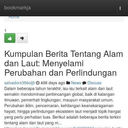
Home
bookmarkja
Togg
navi
Home
1
Kumpulan Berita Tentang Alam
dan Laut: Menyelami
Perubahan dan Perlindungan
salvadorx356olj5
498 days ago
News
Discuss
Dalam beberapa tahun terakhir, isu-isu terkait alam dan laut
semakin mendominasi perbincangan global, baik di kalangan
ilmuwan, pemerhati lingkungan, maupun masyarakat umum.
Perubahan iklim, pencemaran, kehilangan keanekaragaman
hayati, hingga perlindungan ekosistem laut menjadi topik hangat
yang perlu perhatian luas. Berikut adalah beberapa berita terkini
tentang alam dan laut yang m...