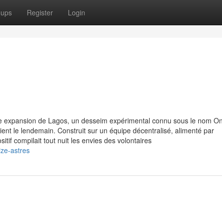
oups
Register
Login
le expansion de Lagos, un desseim expérimental connu sous le nom On
ent le lendemain. Construit sur un équipe décentralisé, alimenté par
ositif compilait tout nuit les envies des volontaires
ize-astres