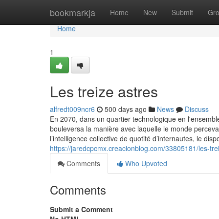
Home
bookmarkja
Home
New
Submit
Gr
Home
1
Les treize astres
alfredt009ncr6
500 days ago
News
Discuss
En 2070, dans un quartier technologique en l'ensemb
bouleversa la manière avec laquelle le monde percevai
l’intelligence collective de quotité d’internautes, le disp
https://jaredcpcmx.creacionblog.com/33805181/les-tre
Comments
Who Upvoted
Comments
Submit a Comment