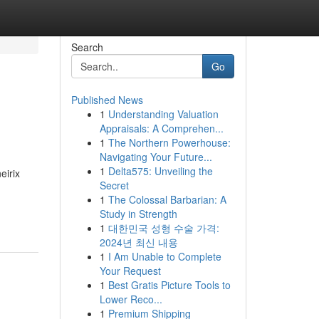
Search
Go
Published News
1
Understanding Valuation
Appraisals: A Comprehen...
1
The Northern Powerhouse:
Navigating Your Future...
1
Delta575: Unveiling the
eirix
Secret
1
The Colossal Barbarian: A
Study in Strength
1
대한민국 성형 수술 가격:
2024년 최신 내용
1
I Am Unable to Complete
Your Request
1
Best Gratis Picture Tools to
Lower Reco...
1
Premium Shipping