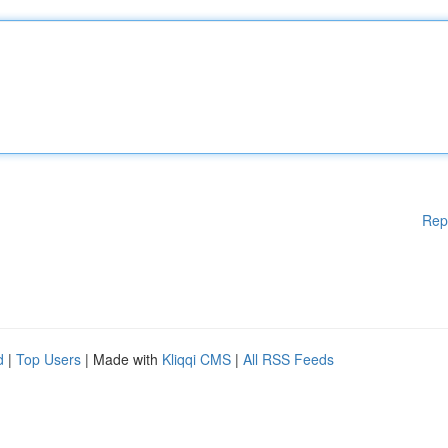
Rep
d
|
Top Users
| Made with
Kliqqi CMS
|
All RSS Feeds