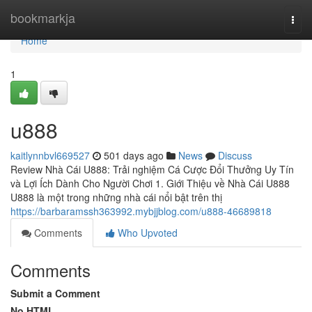
Home
bookmarkja
Togg
navi
Home
1
u888
kaitlynnbvl669527
501 days ago
News
Discuss
Review Nhà Cái U888: Trải nghiệm Cá Cược Đổi Thưởng Uy Tín
và Lợi Ích Dành Cho Người Chơi 1. Giới Thiệu về Nhà Cái U888
U888 là một trong những nhà cái nổi bật trên thị
https://barbaramssh363992.mybjjblog.com/u888-46689818
Comments
Who Upvoted
Comments
Submit a Comment
No HTML