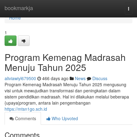
Home
bookmarkja
Togg
navi
Home
1
Program Kemenag Madrasah
Menuju Tahun 2025
aliviawiyl679500
466 days ago
News
Discuss
Program Kemenag Madrasah Menuju Tahun 2025 mengusung
visi untuk mewujudkan transformasi dan peningkatan dalam
sistem pendidikan madrasah. Hal ini dilakukan melalui beberapa
{upaya|program, antara lain pengembangan
https://mtsn1go.sch.id
Comments
Who Upvoted
Comments