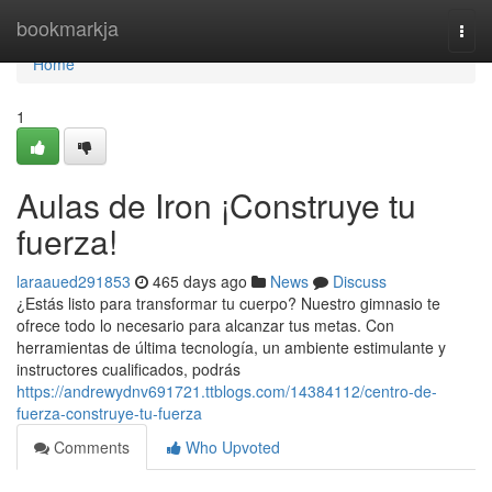
Home
bookmarkja
Togg
navi
Home
1
Aulas de Iron ¡Construye tu
fuerza!
laraaued291853
465 days ago
News
Discuss
¿Estás listo para transformar tu cuerpo? Nuestro gimnasio te
ofrece todo lo necesario para alcanzar tus metas. Con
herramientas de última tecnología, un ambiente estimulante y
instructores cualificados, podrás
https://andrewydnv691721.ttblogs.com/14384112/centro-de-
fuerza-construye-tu-fuerza
Comments
Who Upvoted