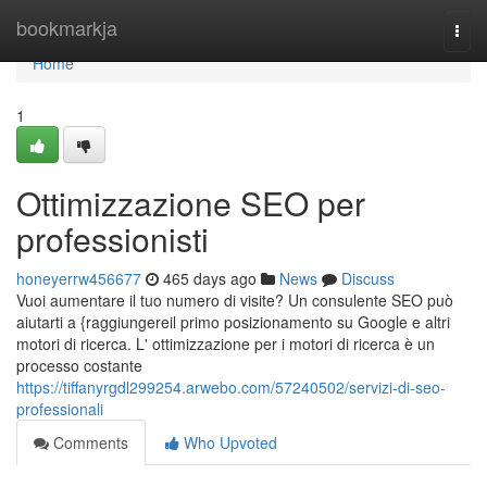
Home
bookmarkja
Togg
navi
Home
1
Ottimizzazione SEO per
professionisti
honeyerrw456677
465 days ago
News
Discuss
Vuoi aumentare il tuo numero di visite? Un consulente SEO può
aiutarti a {raggiungereil primo posizionamento su Google e altri
motori di ricerca. L' ottimizzazione per i motori di ricerca è un
processo costante
https://tiffanyrgdl299254.arwebo.com/57240502/servizi-di-seo-
professionali
Comments
Who Upvoted