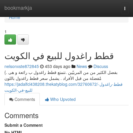
Home
bookmarkja
Togg
navi
Home
1
قطط راغدول للبيع في الكويت
nelsonxste872845
453 days ago
News
Discuss
{بفضل الكثير من من المربيّين .تتمتع قطط راغدول ب رائعة و هى .
مُفضلة من قبل الأفراد . يشمل سعر قطط راغدول باللون
https://jadalfcl438208.thekatyblog.com/32760672/قطط-راغدول-
للبيع-في-الكويت
Comments
Who Upvoted
Comments
Submit a Comment
No HTML