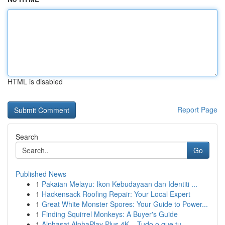
HTML is disabled
Report Page
Search
Go
Published News
1
Pakaian Melayu: Ikon Kebudayaan dan Identiti ...
1
Hackensack Roofing Repair: Your Local Expert
1
Great White Monster Spores: Your Guide to Power...
1
Finding Squirrel Monkeys: A Buyer's Guide
1
Alphasat AlphaPlay Plus 4K – Tudo o que tu...