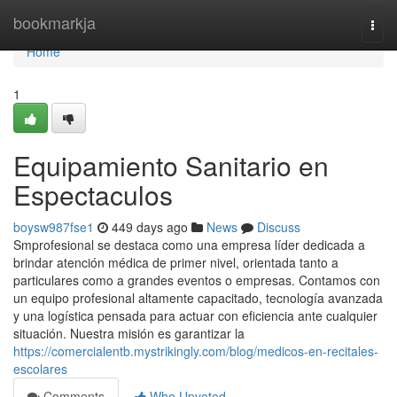
Home
bookmarkja
Togg
navi
Home
1
Equipamiento Sanitario en
Espectaculos
boysw987fse1
449 days ago
News
Discuss
Smprofesional se destaca como una empresa líder dedicada a
brindar atención médica de primer nivel, orientada tanto a
particulares como a grandes eventos o empresas. Contamos con
un equipo profesional altamente capacitado, tecnología avanzada
y una logística pensada para actuar con eficiencia ante cualquier
situación. Nuestra misión es garantizar la
https://comercialentb.mystrikingly.com/blog/medicos-en-recitales-
escolares
Comments
Who Upvoted