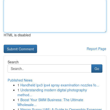
HTML is disabled
Report Page
Search
Go
Published News
1
Handheld ipx3 ipx4 spray examination nozzles fo...
1
Understanding modern digital photography
method...
1
Boost Your SMM Business: The Ultimate
Wholesale...
1
Nissan Sunny UAE: A Guide to Ownership Expenses