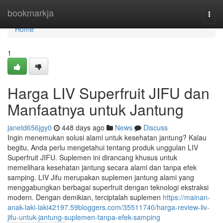
Home
bookmarkja
Togg
navi
Home
1
Harga LIV Superfruit JIFU dan
Manfaatnya untuk Jantung
janetd656jgy0
448 days ago
News
Discuss
Ingin menemukan solusi alami untuk kesehatan jantung? Kalau
begitu, Anda perlu mengetahui tentang produk unggulan LIV
Superfruit JIFU. Suplemen ini dirancang khusus untuk
memelihara kesehatan jantung secara alami dan tanpa efek
samping. LIV Jifu merupakan suplemen jantung alami yang
menggabungkan berbagai superfruit dengan teknologi ekstraksi
modern. Dengan demikian, terciptalah suplemen
https://mainan-
anak-laki-laki42197.59bloggers.com/35511740/harga-review-liv-
jifu-untuk-jantung-suplemen-tanpa-efek-samping