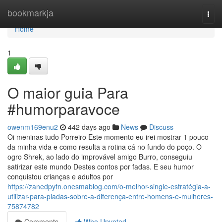
Home
bookmarkja
Togg
navi
Home
1
O maior guia Para
#humorparavoce
owenm169enu2
442 days ago
News
Discuss
Oi meninas tudo Porreiro Este momento eu irei mostrar 1 pouco
da minha vida e como resulta a rotina cá no fundo do poço. O
ogro Shrek, ao lado do improvável amigo Burro, conseguiu
satirizar este mundo Destes contos por fadas. E seu humor
conquistou crianças e adultos por
https://zanedpyfn.onesmablog.com/o-melhor-single-estratégia-a-
utilizar-para-piadas-sobre-a-diferença-entre-homens-e-mulheres-
75874782
Comments
Who Upvoted