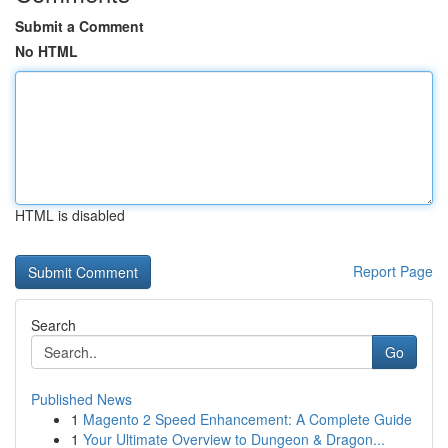
Submit a Comment
No HTML
HTML is disabled
Report Page
Search
Go
Published News
1
Magento 2 Speed Enhancement: A Complete Guide
1
Your Ultimate Overview to Dungeon & Dragon...