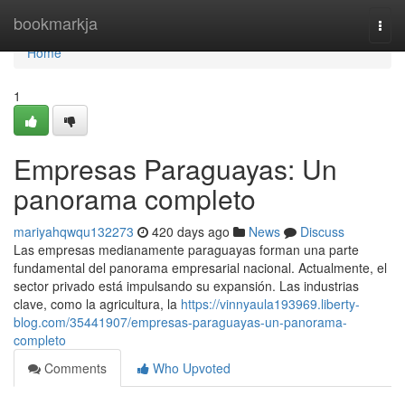
Home
bookmarkja
Togg
navi
Home
1
Empresas Paraguayas: Un
panorama completo
mariyahqwqu132273
420 days ago
News
Discuss
Las empresas medianamente paraguayas forman una parte
fundamental del panorama empresarial nacional. Actualmente, el
sector privado está impulsando su expansión. Las industrias
clave, como la agricultura, la
https://vinnyaula193969.liberty-
blog.com/35441907/empresas-paraguayas-un-panorama-
completo
Comments
Who Upvoted