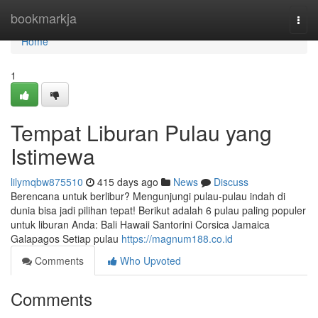
Home
bookmarkja
Togg
navi
Home
1
Tempat Liburan Pulau yang
Istimewa
lilymqbw875510
415 days ago
News
Discuss
Berencana untuk berlibur? Mengunjungi pulau-pulau indah di
dunia bisa jadi pilihan tepat! Berikut adalah 6 pulau paling populer
untuk liburan Anda: Bali Hawaii Santorini Corsica Jamaica
Galapagos Setiap pulau
https://magnum188.co.id
Comments
Who Upvoted
Comments