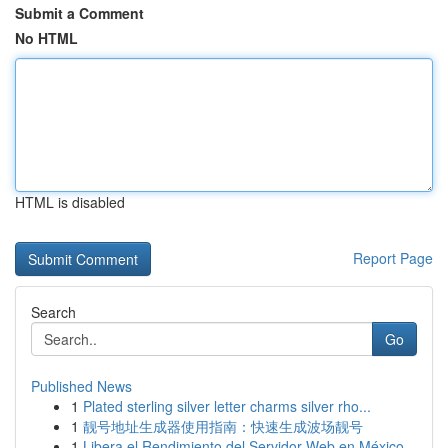
Submit a Comment
No HTML
HTML is disabled
Report Page
Search
Go
Published News
1
Plated sterling silver letter charms silver rho...
1
靓号地址生成器使用指南：快速生成波场靓号
1
Libera el Rendimiento del Servidor Web en México