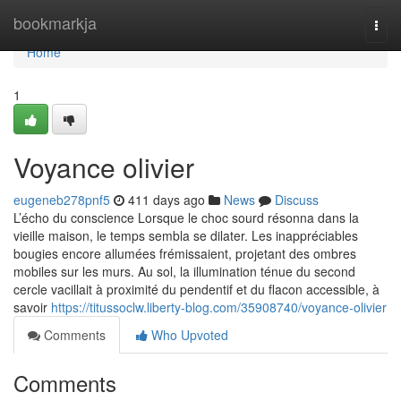
Home
bookmarkja
Togg
navi
Home
1
Voyance olivier
eugeneb278pnf5
411 days ago
News
Discuss
L’écho du conscience Lorsque le choc sourd résonna dans la
vieille maison, le temps sembla se dilater. Les inappréciables
bougies encore allumées frémissaient, projetant des ombres
mobiles sur les murs. Au sol, la illumination ténue du second
cercle vacillait à proximité du pendentif et du flacon accessible, à
savoir
https://titussoclw.liberty-blog.com/35908740/voyance-olivier
Comments
Who Upvoted
Comments